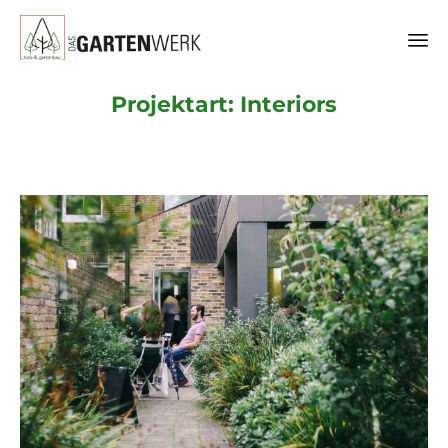
Sk
Projektart:
Interiors
to
co